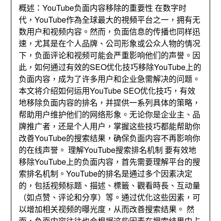
概述：
YouTube负面内容移除的重要性 在数字时
代
，YouTube作為全球最大的視頻平台之一，
拥有无
数用户和视频内容
。然而，
负面信息的传播也同样迅
速
，
尤其是在个人品牌
、
公司形象或公众人物的情况
下
，
负面评论和视频可能会严重影响他们的声誉
。因
此，
如何通过有效的SEO优化技巧移除YouTube上的
负面内容
，
成为了许多用户和企业急需解决的问题
。
本文将介绍如何运用YouTube SEO优化技巧
，
有效
地移除负面内容的排名
，
并提供一系列具体的策略
，
帮助用户维护他们的网络形象
。
无论你是企业主
、
品
牌推广者
，
还是个人用户
，
掌握这些技巧都能帮助你
改善YouTube的搜索结果
，
确保负面内容不再影响你
的在线声誉
。
理解YouTube搜索排名机制 要有效地
移除YouTube上的负面内容
，
首先需要理解平台的搜
索排名机制
。
YouTube的排名是通过多个因素决定
的
，
包括视频标题
、描述、標籤、觀看時長、
互动量
（如点赞
、
评论和分享）等
。
通过优化这些因素
，
可
以增加相关视频的曝光度
，
从而改善搜索结果
。 然
而，
负面内容往往也会根据这些因素在搜索结果中占