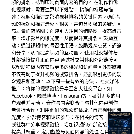
频的排名
，
达到压制负面内容的目的
。
在制作和优
化视频时
，需要注意以下幾點：
精确的标题与描
述
：
标题和描述是影响视频排名的关键因素
。
确保视
频的标题和描述清晰
、
相关
，
并包含积极的关键词
。
高质量的缩略图
：
创建引人注目的缩略图
，
提高点击
率
，增加影片的曝光度，
从而提升其排名
。
鼓励互
动
：
通过视频中的号召性用语
，
鼓励观众点赞
、評論
和分享，
从而提高视频的互动量
。
使用社交媒体与
外部链接提升正面内容 通过社交媒体和外部链接可
以帮助积极内容获得更多的曝光和访问量
。
外部链接
不仅有助于提升视频的搜索排名
，
还能吸引更多的观
众观看和互动
。
以下是一些有效的方法
：
社交媒体
推广
：
将你的视频链接分享至各大社交平台
，
如
Facebook
、嘰嘰喳喳、
Instagram等
，
吸引更多的用
户观看并互动
。
合作与内容联合
：
与其他内容创作
者进行合作
，
利用他们的观众群体增加自己视频的曝
光度
。
外部博客和论坛参与
：
在相关的博客
、
论坛
或社群中分享视频链接
，
增加视频的外部链接
，
从而
提高其权重
。
定期监控与负面内容的处理 在实施了