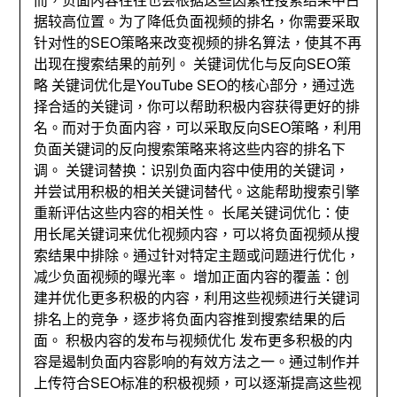
据较高位置
。
为了降低负面视频的排名
，
你需要采取
针对性的SEO策略来改变视频的排名算法
，
使其不再
出现在搜索结果的前列
。
关键词优化与反向SEO策
略 关键词优化是YouTube SEO的核心部分
，
通过选
择合适的关键词
，
你可以帮助积极内容获得更好的排
名
。
而对于负面内容
，
可以采取反向SEO策略
，
利用
负面关键词的反向搜索策略来将这些内容的排名下
调
。
关键词替换
：
识别负面内容中使用的关键词
，
并尝试用积极的相关关键词替代
。
这能帮助搜索引擎
重新评估这些内容的相关性
。
长尾关键词优化
：
使
用长尾关键词来优化视频内容
，
可以将负面视频从搜
索结果中排除
。
通过针对特定主题或问题进行优化
，
减少负面视频的曝光率
。
增加正面内容的覆盖
：
创
建并优化更多积极的内容
，
利用这些视频进行关键词
排名上的竞争
，
逐步将负面内容推到搜索结果的后
面
。
积极内容的发布与视频优化 发布更多积极的内
容是遏制负面内容影响的有效方法之一
。
通过制作并
上传符合SEO标准的积极视频
，
可以逐渐提高这些视