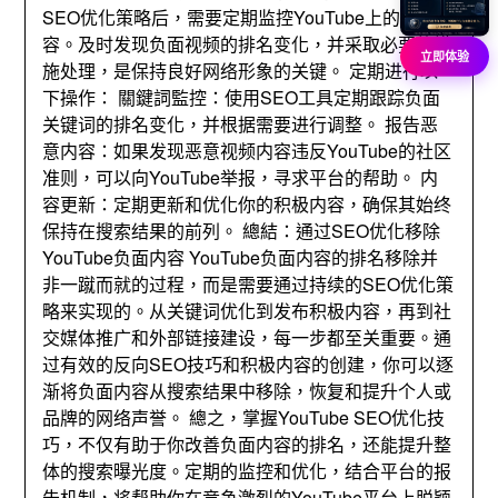
SEO优化策略后
，
需要定期监控YouTube上的负面内
容
。
及时发现负面视频的排名变化
，
并采取必要的措
立即体验
施处理
，
是保持良好网络形象的关键
。
定期进行以
下操作
： 關鍵詞監控：
使用SEO工具定期跟踪负面
关键词的排名变化
，
并根据需要进行调整
。
报告恶
意内容
：
如果发现恶意视频内容违反YouTube的社区
准则
，
可以向YouTube举报
，
寻求平台的帮助
。
内
容更新
：
定期更新和优化你的积极内容
，
确保其始终
保持在搜索结果的前列
。 總結：
通过SEO优化移除
YouTube负面内容 YouTube负面内容的排名移除并
非一蹴而就的过程
，
而是需要通过持续的SEO优化策
略来实现的
。
从关键词优化到发布积极内容
，
再到社
交媒体推广和外部链接建设
，
每一步都至关重要
。
通
过有效的反向SEO技巧和积极内容的创建
，
你可以逐
渐将负面内容从搜索结果中移除
，
恢复和提升个人或
品牌的网络声誉
。 總之，
掌握YouTube SEO优化技
巧
，
不仅有助于你改善负面内容的排名
，
还能提升整
体的搜索曝光度
。
定期的监控和优化
，
结合平台的报
告机制
，
将帮助你在竞争激烈的YouTube平台上脱颖