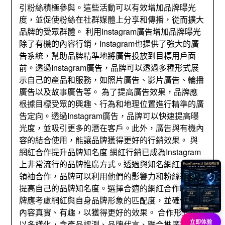
引粉絲積極參與。這些活動可以有效增加品牌曝光
度，並促使粉絲在社群媒體上分享和傳播，從而擴大
品牌的受眾群體。 利用Instagram廣告增加品牌曝光
除了有機的內容行銷，Instagram也提供了強大的廣
告系統，幫助品牌精準地將廣告投放到目標用戶面
前。透過Instagram廣告，品牌可以透過多種形式展
示自己的產品和服務，如照片廣告、影片廣告、輪播
廣告以及故事廣告等。 為了提高廣告效果，品牌應
根據目標受眾的興趣、行為和地理位置進行精準的廣
告定向。透過Instagram廣告，品牌可以快速提高曝
光度，並吸引更多的潛在客戶。此外，廣告與有機內
容的結合使用，能讓品牌獲得更好的行銷效果。 與
網紅合作提升品牌知名度 網紅行銷已成為Instagram
上非常流行的品牌推廣方式。透過與知名網紅或意見
領袖合作，品牌可以利用他們的影響力和粉絲基礎，
提高自己的品牌知名度。選擇合適的網紅合作時，品
牌應考慮網紅與自身品牌形象的匹配度，並確保合作
內容真實、有趣，以獲得更好的效果。 合作形式可
立即体验
以多樣化，含產品評測、品牌代言、聯合推廣等。透