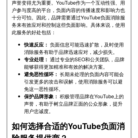
声誉变得尤为重要
。
YouTube作为一个互动性强
、
用
户参与度高的平台
，
负面内容的传播速度和影响力也
十分可怕
。
因此
，
品牌需要通过YouTube负面消除服
务来有效应对和控制这些负面影响
。
具体来说
，
使用
此服务的好处包括
：
快速反应
：
负面信息可能迅速扩散
，
及时使用
消除服务有助于品牌迅速应对
，
减少损失
。
专业处理
：
通过专业的SEO和公关团队
，
品牌
能够获得更加精准和有效的解决方案
。
避免恶性循环
：
长期未处理的负面内容可能会
引发更多的攻击和误解
，
使用消除服务可以避
免这一恶性循环
。
保护品牌形象
：
积极管理品牌在YouTube上的
声誉
，
有助于树立品牌正面的公众形象
，
提升
用户忠诚度
。
如何选择合适的YouTube负面消
除服务提供商？