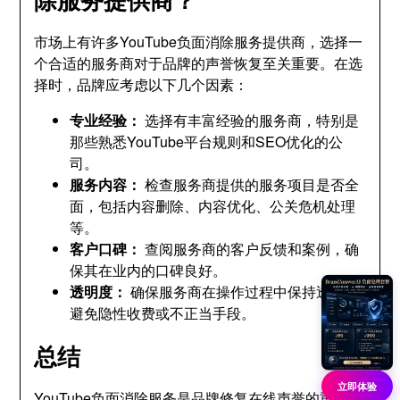
市场上有许多YouTube负面消除服务提供商
，
选择一
个合适的服务商对于品牌的声誉恢复至关重要
。
在选
择时
，
品牌应考虑以下几个因素
：
专业经验
：
选择有丰富经验的服务商
，
特别是
那些熟悉YouTube平台规则和SEO优化的公
司
。
服务内容
：
检查服务商提供的服务项目是否全
面
，
包括内容删除
、
内容优化
、
公关危机处理
等
。
客户口碑
：
查阅服务商的客户反馈和案例
，
确
保其在业内的口碑良好
。
透明度
：
确保服务商在操作过程中保持透明
，
避免隐性收费或不正当手段
。
总结
立即体验
YouTube负面消除服务是品牌修复在线声誉的重要工