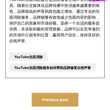
具
。
随着社交媒体在品牌传播中扮演越来越重要的角
色
，
品牌面临的声誉风险也随之增加
。
通过专业的负
面消除服务
，
品牌能够有效地减少负面内容的影响
，
保护自己的形象和市场份额
。
选择一个合适的服务提
供商
，
并采取积极的管理措施
，
品牌可以在竞争激烈
的市场中占据有利位置
，
赢得用户信任
，
保持良好的
在线声誉
。
YouTube负面消除
YouTube负面消除服务如何帮助品牌修复在线声誉
Post
Previous post
navigation