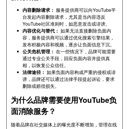
内容删除请求
：
服务提供商可以向YouTube平
台发起内容删除请求
，
尤其是当内容违反
YouTube社区准则时
，
如恶意攻击或诽谤
。
内容优化与替代
：
如果无法直接删除负面内
容
，
服务提供商可以通过优化搜索引擎结果
，
发布积极内容和视频
，
逐步让负面信息下沉
。
公关危机管理
：
在一些情况下
，
品牌可能需要
通过专业公关手段
，
回应负面内容并提供真
相
，
以恢复公众信任
。
法律途径
：
如果负面内容构成严重的侵权或诽
谤
，
品牌还可以通过法律手段提起诉讼
，
要求
删除或赔偿损失
。
为什么品牌需要使用YouTube负
面消除服务？
随着品牌在社交媒体上的曝光度不断增加
，
管理在线