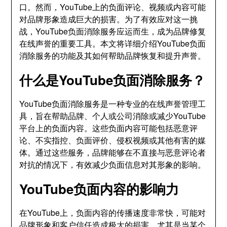
口
。
然而
，
YouTube上的负面评论
、
视频或内容可能
对品牌形象造成巨大的损害
。
为了有效应对这一挑
战
，
YouTube负面消除服务应运而生
，
成为品牌修复
在线声誉的重要工具
。
本文将详细介绍YouTube负面
消除服务的功能及其如何帮助品牌恢复和提升声誉
。
什么是YouTube负面消除服务？
YouTube负面消除服务是一种专业的在线声誉管理工
具
，
旨在帮助品牌
、
个人或公司消除或减少YouTube
平台上的负面内容
。
这些负面内容可能包括恶意评
论
、
不实指控
、
负面评价
、
侵权视频或其他有害的媒
体
。
通过这些服务
，
品牌能够在不直接与恶意评论者
对抗的情况下
，
有效减少负面信息对其形象的影响
。
YouTube负面内容的影响力
在YouTube上
，
负面内容的传播速度非常快
，
可能对
品牌形象和客户信任造成极大的损害
。
尤其是当某个