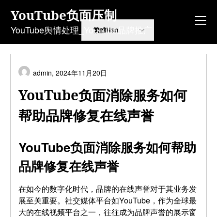
Skip
YouTube负面压制
to
content
YouTube舆情处理_YouTube品牌推广
admin
,
2024
年11月20日
YouTube负面消除服务如何
帮助品牌修复在线声誉
YouTube负面消除服务如何帮助
品牌修复在线声誉
在如今的数字化时代
，
品牌的在线声誉对于其业务发
展至关重要
。
社交媒体平台如YouTube
，
作为全球最
大的在线视频平台之一
，
往往成为品牌声誉的展示窗