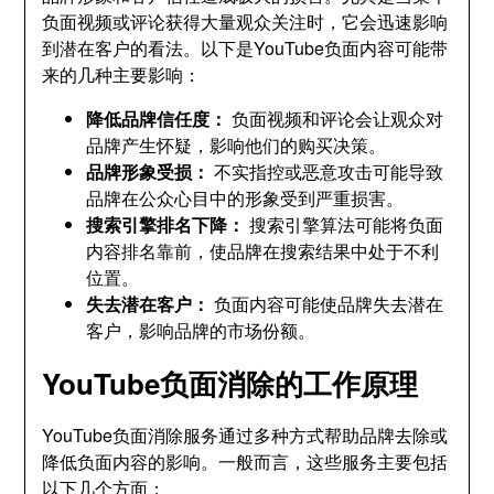
负面视频或评论获得大量观众关注时
，
它会迅速影响
到潜在客户的看法
。
以下是YouTube负面内容可能带
来的几种主要影响
：
降低品牌信任度
：
负面视频和评论会让观众对
品牌产生怀疑
，
影响他们的购买决策
。
品牌形象受损
：
不实指控或恶意攻击可能导致
品牌在公众心目中的形象受到严重损害
。
搜索引擎排名下降
：
搜索引擎算法可能将负面
内容排名靠前
，
使品牌在搜索结果中处于不利
位置
。
失去潜在客户
：
负面内容可能使品牌失去潜在
客户
，
影响品牌的市场份额
。
YouTube负面消除的工作原理
YouTube负面消除服务通过多种方式帮助品牌去除或
降低负面内容的影响
。
一般而言
，
这些服务主要包括
以下几个方面
：