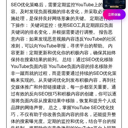
SEO优化策略后
，
需要定期监控YouTube上的负面内
容
。
及时发现负面视频的排名变化
，
并采取必要的措
立即体验
施处理
，
是保持良好网络形象的关键
。
定期进行以
下操作
：
关键词监控
：
使用SEO工具定期跟踪负面
关键词的排名变化
，
并根据需要进行调整
。
报告恶
意内容
：
如果发现恶意视频内容违反YouTube的社区
准则
，
可以向YouTube举报
，
寻求平台的帮助
。
内
容更新
：
定期更新和优化你的积极内容
，
确保其始终
保持在搜索结果的前列
。
总结
：
通过SEO优化移除
YouTube负面内容 YouTube负面内容的排名移除并
非一蹴而就的过程
，
而是需要通过持续的SEO优化策
略来实现的
。
从关键词优化到发布积极内容
，
再到社
交媒体推广和外部链接建设
，
每一步都至关重要
。
通
过有效的反向SEO技巧和积极内容的创建
，
你可以逐
渐将负面内容从搜索结果中移除
，
恢复和提升个人或
品牌的网络声誉
。
总之
，
掌握YouTube SEO优化技
巧
，
不仅有助于你改善负面内容的排名
，
还能提升整
体的搜索曝光度
。
定期的监控和优化
，
结合平台的报
告机制
，
将帮助你在竞争激烈的YouTube平台上脱颖