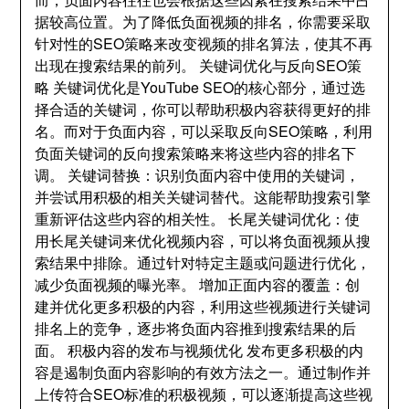
据较高位置
。
为了降低负面视频的排名
，
你需要采取
针对性的SEO策略来改变视频的排名算法
，
使其不再
出现在搜索结果的前列
。
关键词优化与反向SEO策
略 关键词优化是YouTube SEO的核心部分
，
通过选
择合适的关键词
，
你可以帮助积极内容获得更好的排
名
。
而对于负面内容
，
可以采取反向SEO策略
，
利用
负面关键词的反向搜索策略来将这些内容的排名下
调
。
关键词替换
：
识别负面内容中使用的关键词
，
并尝试用积极的相关关键词替代
。
这能帮助搜索引擎
重新评估这些内容的相关性
。
长尾关键词优化
：
使
用长尾关键词来优化视频内容
，
可以将负面视频从搜
索结果中排除
。
通过针对特定主题或问题进行优化
，
减少负面视频的曝光率
。
增加正面内容的覆盖
：
创
建并优化更多积极的内容
，
利用这些视频进行关键词
排名上的竞争
，
逐步将负面内容推到搜索结果的后
面
。
积极内容的发布与视频优化 发布更多积极的内
容是遏制负面内容影响的有效方法之一
。
通过制作并
上传符合SEO标准的积极视频
，
可以逐渐提高这些视