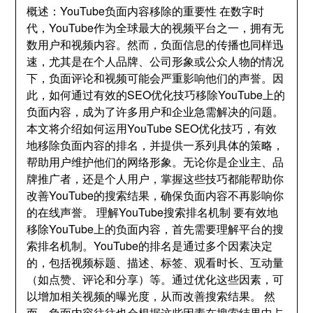
概述
：
YouTube负面内容移除的重要性 在数字时
代
，
YouTube作为全球最大的视频平台之一
，
拥有无
数用户和视频内容
。
然而
，
负面信息的传播也同样迅
速
，
尤其是在个人品牌
、
公司形象或公众人物的情况
下
，
负面评论和视频可能会严重影响他们的声誉
。
因
此
，
如何通过有效的SEO优化技巧移除YouTube上的
负面内容
，
成为了许多用户和企业急需解决的问题
。
本文将介绍如何运用YouTube SEO优化技巧
，
有效
地移除负面内容的排名
，
并提供一系列具体的策略
，
帮助用户维护他们的网络形象
。
无论你是企业主
、
品
牌推广者
，
还是个人用户
，
掌握这些技巧都能帮助你
改善YouTube的搜索结果
，
确保负面内容不再影响你
的在线声誉
。
理解YouTube搜索排名机制 要有效地
移除YouTube上的负面内容
，
首先需要理解平台的搜
索排名机制
。
YouTube的排名是通过多个因素决定
的
，
包括视频标题
、
描述
、
标签
、
观看时长
、
互动量
（如点赞
、
评论和分享）等
。
通过优化这些因素
，
可
以增加相关视频的曝光度
，
从而改善搜索结果
。
然
而
，
负面内容往往也会根据这些因素在搜索结果中占