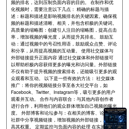
频的排名
，
达到压制负面内容的目的
。
在制作和优
化视频时
，
需要注意以下几点
：
精确的标题与描
述
：
标题和描述是影响视频排名的关键因素
。
确保视
频的标题和描述清晰
、
相关
，
并包含积极的关键词
。
高质量的缩略图
：
创建引人注目的缩略图
，
提高点击
率
，
增加视频的曝光度
，
从而提升其排名
。
鼓励互
动
：
通过视频中的号召性用语
，
鼓励观众点赞
、
评论
和分享
，
从而提高视频的互动量
。
使用社交媒体与
外部链接提升正面内容 通过社交媒体和外部链接可
以帮助积极内容获得更多的曝光和访问量
。
外部链接
不仅有助于提升视频的搜索排名
，
还能吸引更多的观
众观看和互动
。
以下是一些有效的方法
：
社交媒体
推广
：
将你的视频链接分享至各大社交平台
，
如
Facebook
、
Twitter
、
Instagram等
，
吸引更多的用户
观看并互动
。
合作与内容联合
：
与其他内容创作者
进行合作
，
利用他们的观众群体增加自己视频的曝光
度
。
外部博客和论坛参与
：
在相关的博客
、
论坛或
社群中分享视频链接
，
增加视频的外部链接
，
从而提
高其权重
。
定期监控与负面内容的处理 在实施了