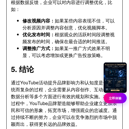
根据数据反馈
，
企业可以对内容进行调整优化
，
比
如
：
修改视频内容
：
如果某些内容表现不佳
，
可以
分析原因并调整内容创意
，
优化视频脚本
。
优化发布时间
：
根据观众的活跃时间段调整视
频发布的时间
，
确保在最合适的时间推送
。
调整推广方式
：
如果某一推广方式效果不明
显
，
可以考虑增加或更换广告投放策略
。
5.
结论
通过YouTube活动提升品牌影响力和认知度是一个系
统而复杂的过程
，
企业需要从内容创作
、
互动参与
、
数据分析等多个方面进行有效的规划和实施
。
在这个
立即体验
过程中
，
YouTube品牌塑造能够帮助企业建立更加亲
民和可信的形象
，
拓宽市场
，
增强观众的忠诚度
。
通
过持续不断的努力
，
企业可以在竞争激烈的市场中脱
颖而出
，
获得更长远的品牌效益
。