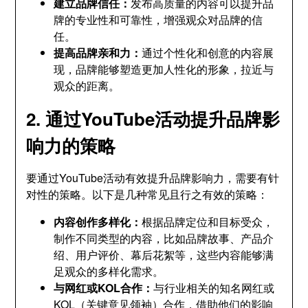
建立品牌信任
：
发布高质量的内容可以提升品
牌的专业性和可靠性
，
增强观众对品牌的信
任
。
提高品牌亲和力
：
通过个性化和创意的内容展
现
，
品牌能够塑造更加人性化的形象
，
拉近与
观众的距离
。
2.
通过YouTube活动提升品牌影
响力的策略
要通过YouTube活动有效提升品牌影响力
，
需要有针
对性的策略
。
以下是几种常见且行之有效的策略
：
内容创作多样化
：
根据品牌定位和目标受众
，
制作不同类型的内容
，
比如品牌故事
、
产品介
绍
、
用户评价
、
幕后花絮等
，
这些内容能够满
足观众的多样化需求
。
与网红或KOL合作
：
与行业相关的知名网红或
KOL（关键意见领袖）合作
，
借助他们的影响