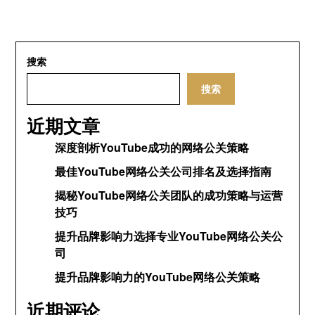
搜索
搜索
近期文章
深度剖析YouTube成功的网络公关策略
最佳YouTube网络公关公司排名及选择指南
揭秘YouTube网络公关团队的成功策略与运营
技巧
提升品牌影响力选择专业YouTube网络公关公
司
提升品牌影响力的YouTube网络公关策略
近期评论