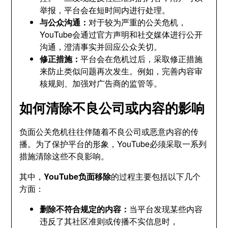
举报，平台会在短时间内进行处理。
与公众沟通：
对于较为严重的公关危机，
YouTube会通过官方声明和社交媒体进行公开
沟通，澄清事实并回应公众关切。
修正措施：
平台会在危机过后，采取修正措施
来防止类似问题再次发生。例如，完善内容审
核规则、加强对广告商的监管等。
如何清除不良公司或内容的影响
负面公关危机往往伴随着不良公司或恶意内容的传
播。为了保护平台的形象，YouTube必须采取一系列
措施清除这些不良影响。
其中，
YouTube负面移除
的过程主要包括以下几个
方面：
删除不符合规定的内容：
当平台发现某些内容
违反了其社区准则或传播不实信息时，