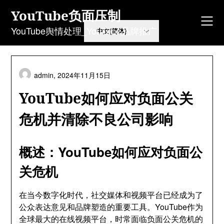
Skip
YouTube负面压制
to
content
YouTube舆情处理_YouTube品牌推广
admin,
2024年11月15日
YouTube如何应对负面公关
危机并清除不良公司影响
概述：YouTube如何应对负面公
关危机
在当今数字化时代，社交媒体和视频平台已经成为了
公众表达意见和品牌塑造的重要工具。YouTube作为
全球最大的在线视频平台，时常面临负面公关危机的