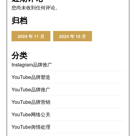
您尚未收到任何评论。
归档
2024 年 11 月
2024 年 10 月
分类
Instagram品牌推广
YouTube品牌塑造
YouTube品牌推广
YouTube品牌营销
YouTube网络公关
YouTube舆情处理