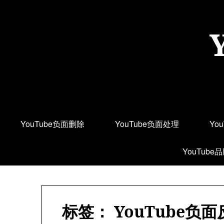
Skip
to
content
YouTube负面删除
YouTube负面处理
Yo
YouTube
标签：
YouTube