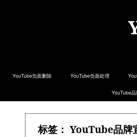
Skip
to
content
YouTube负面删除
YouTube负面处理
Yo
YouTube
标签：
YouTube