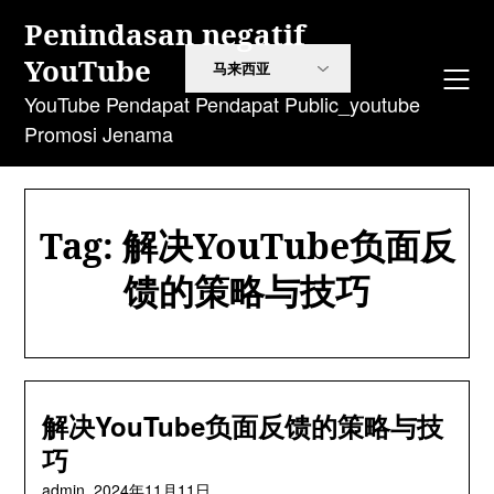
Langkau
Penindasan negatif
ke
YouTube
kandungan
YouTube Pendapat Pendapat Public_youtube
Promosi Jenama
Tag:
解决YouTube负面反
馈的策略与技巧
解决YouTube负面反馈的策略与技
巧
admin,
2024
年11月11日