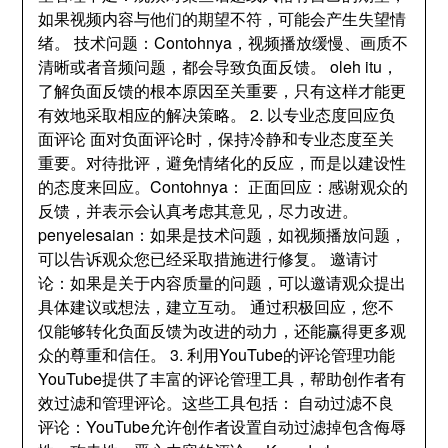
如果视频内容与他们的期望不符
，
可能会产生失望情
绪
。
技术问题
：Contohnya，
视频播放缓慢
、
画质不
清晰或者音频问题
，
都会导致负面反馈
。 oleh itu，
了解负面反馈的根本原因至关重要
，
只有这样才能更
有效地采取相应的解决策略
。 2.
以专业态度回应负
面评论 面对负面评论时
，
保持冷静和专业态度至关
重要
。
对待批评
，
避免情绪化的反应
，
而是以建设性
的态度来回应
。Contohnya：
正面回应
：
感谢观众的
反馈
，
并表示会认真考虑其意见
，
尽力改进
。
penyelesaian：
如果是技术问题
，
如视频播放问题
，
可以告诉观众您已经采取措施进行修复
。
邀请讨
论
：
如果是关于内容质量的问题
，
可以邀请观众提出
具体建议或想法
，
建立互动
。
通过积极回应
，
您不
仅能够转化负面反馈为改进的动力
，
还能赢得更多观
众的尊重和信任
。 3.
利用YouTube的评论管理功能
YouTube提供了丰富的评论管理工具
，
帮助创作者有
效过滤和管理评论
。
这些工具包括
：
自动过滤不良
评论
：
YouTube允许创作者设置自动过滤掉包含侮辱