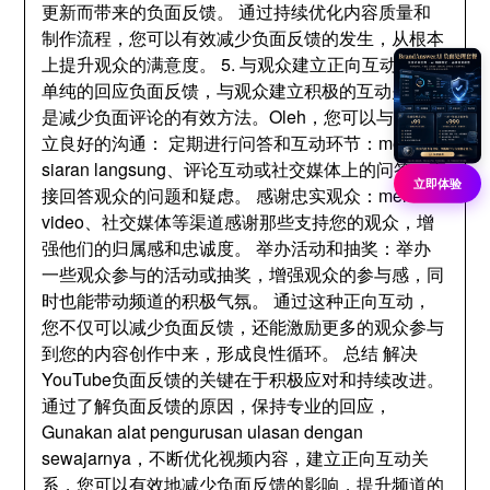
更新而带来的负面反馈
。
通过持续优化内容质量和
制作流程
，
您可以有效减少负面反馈的发生
，
从根本
上提升观众的满意度
。 5.
与观众建立正向互动 除了
单纯的回应负面反馈
，
与观众建立积极的互动关系也
是减少负面评论的有效方法
。Oleh，
您可以与观众建
立良好的沟通
：
定期进行问答和互动环节
：melalui
siaran langsung、
评论互动或社交媒体上的问答
，
直
立即体验
接回答观众的问题和疑虑
。
感谢忠实观众
：melalui
video、
社交媒体等渠道感谢那些支持您的观众
，
增
强他们的归属感和忠诚度
。
举办活动和抽奖
：
举办
一些观众参与的活动或抽奖
，
增强观众的参与感
，
同
时也能带动频道的积极气氛
。
通过这种正向互动
，
您不仅可以减少负面反馈
，
还能激励更多的观众参与
到您的内容创作中来
，
形成良性循环
。
总结 解决
YouTube负面反馈的关键在于积极应对和持续改进
。
通过了解负面反馈的原因
，
保持专业的回应
，
Gunakan alat pengurusan ulasan dengan
sewajarnya，
不断优化视频内容
，
建立正向互动关
系
，
您可以有效地减少负面反馈的影响
，
提升频道的