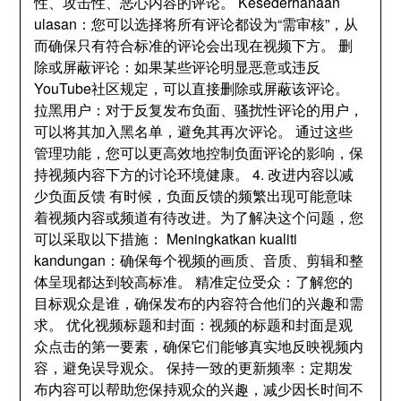
性
、
攻击性
、
恶心内容的评论
。 Kesederhanaan
ulasan：
您可以选择将所有评论都设为“需审核”
，
从
而确保只有符合标准的评论会出现在视频下方
。
删
除或屏蔽评论
：
如果某些评论明显恶意或违反
YouTube社区规定
，
可以直接删除或屏蔽该评论
。
拉黑用户
：
对于反复发布负面
、
骚扰性评论的用户
，
可以将其加入黑名单
，
避免其再次评论
。
通过这些
管理功能
，
您可以更高效地控制负面评论的影响
，
保
持视频内容下方的讨论环境健康
。 4.
改进内容以减
少负面反馈 有时候
，
负面反馈的频繁出现可能意味
着视频内容或频道有待改进
。
为了解决这个问题
，
您
可以采取以下措施
： Meningkatkan kualiti
kandungan：
确保每个视频的画质
、
音质
、
剪辑和整
体呈现都达到较高标准
。
精准定位受众
：
了解您的
目标观众是谁
，
确保发布的内容符合他们的兴趣和需
求
。
优化视频标题和封面
：
视频的标题和封面是观
众点击的第一要素
，
确保它们能够真实地反映视频内
容
，
避免误导观众
。
保持一致的更新频率
：
定期发
布内容可以帮助您保持观众的兴趣
，
减少因长时间不