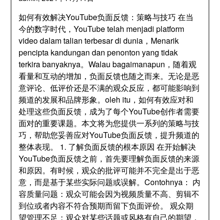
如何有效解决YouTube负面反馈
：
策略与技巧 在当
今的数字时代
，YouTube telah menjadi platform
video dalam talian terbesar di dunia，Menarik
pencipta kandungan dan penonton yang tidak
terkira banyaknya。Walau bagaimanapun，
随着观
看量和互动的增加
，
负面反馈也随之而来
。
无论是恶
意评论
、
低评价还是不满的观众反应
，
都可能影响到
频道的发展和品牌形象
。oleh itu，
如何有效应对和
处理这些负面反馈
，
成为了每个YouTube创作者需要
面对的重要课题
。
本文将为您提供一系列的策略与技
巧
，
帮助您妥善应对YouTube负面反馈
，
提升频道的
整体表现
。 1.
了解负面反馈的根本原因 在开始解决
YouTube负面反馈之前
，
首先要理解负面反馈的来源
和原因
。
有时候
，
观众的批评可能并不完全是出于恶
意
，
而是基于某些实际问题或误解
。Contohnya：
内
容质量问题
：
观众可能会因为视频质量不高
、
剪辑不
到位或者内容不符合预期而留下负面评价
。
观众期
望管理不足
：
观众对某些话题或风格有自己的期望
，