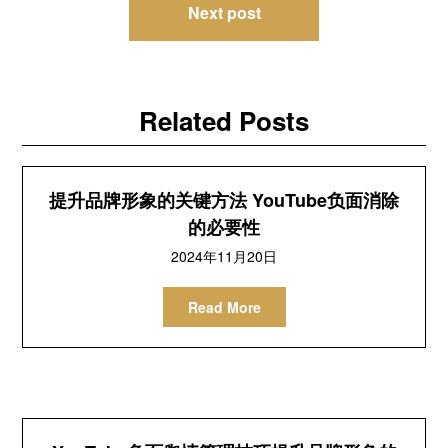
Next post
航
Related Posts
提升品牌形象的关键方法 YouTube负面消除
的必要性
2024年11月20日
Read More