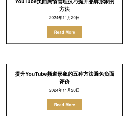
YouTube负面舆情管理技巧提升品牌形象的
方法
2024年11月20日
Read More
提升YouTube频道形象的五种方法避免负面
评价
2024年11月20日
Read More