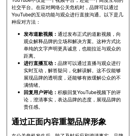
社交平台。在应对网络公关危机时，品牌可以通过
YouTube的互动功能与观众进行直接沟通。以下是几
种应对方法：
发布道歉视频：
通过发布正式的道歉视频，向
观众解释品牌的立场和解决方案。这种方式比
单纯的文字声明更具诚意，也能拉近与观众的
距离。
进行直播互动：
品牌可以通过直播与观众进行
实时互动，解答疑问，化解误解。这不仅能够
展现品牌的透明度，还能够有效缓解公众的不
满情绪。
回复用户评论：
积极回复YouTube视频下的评
论，澄清事实，表达品牌的态度，展现品牌的
责任感。
通过正面内容重塑品牌形象
在公关危机发生后，除了及时反应和澄清事实，品牌