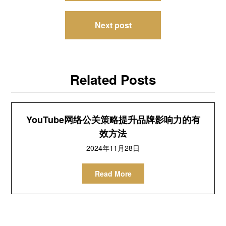
导
Next post
航
Related Posts
YouTube网络公关策略提升品牌影响力的有
效方法
2024年11月28日
Read More