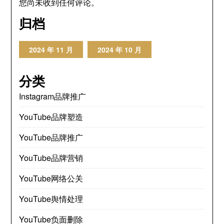
您尚未收到任何评论。
归档
2024 年 11 月
2024 年 10 月
分类
Instagram品牌推广
YouTube品牌塑造
YouTube品牌推广
YouTube品牌营销
YouTube网络公关
YouTube舆情处理
YouTube负面删除