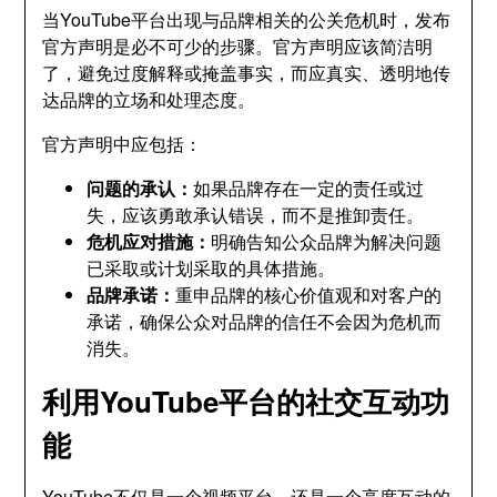
当YouTube平台出现与品牌相关的公关危机时，发布
官方声明是必不可少的步骤。官方声明应该简洁明
了，避免过度解释或掩盖事实，而应真实、透明地传
达品牌的立场和处理态度。
官方声明中应包括：
问题的承认：
如果品牌存在一定的责任或过
失，应该勇敢承认错误，而不是推卸责任。
危机应对措施：
明确告知公众品牌为解决问题
已采取或计划采取的具体措施。
品牌承诺：
重申品牌的核心价值观和对客户的
承诺，确保公众对品牌的信任不会因为危机而
消失。
利用YouTube平台的社交互动功
能
YouTube不仅是一个视频平台，还是一个高度互动的