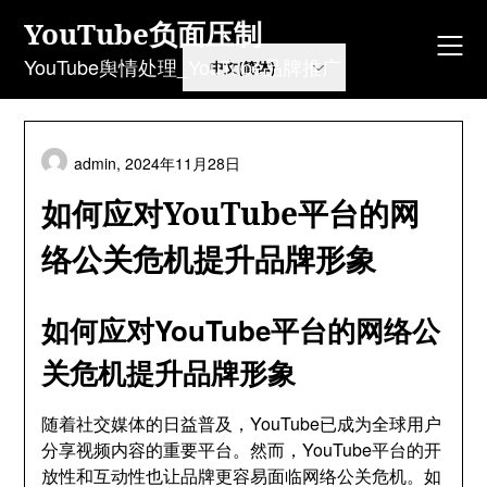
Skip
YouTube负面压制
to
content
YouTube舆情处理_YouTube品牌推广
admin,
2024年11月28日
如何应对YouTube平台的网
络公关危机提升品牌形象
如何应对YouTube平台的网络公
关危机提升品牌形象
随着社交媒体的日益普及，YouTube已成为全球用户
分享视频内容的重要平台。然而，YouTube平台的开
放性和互动性也让品牌更容易面临网络公关危机。如