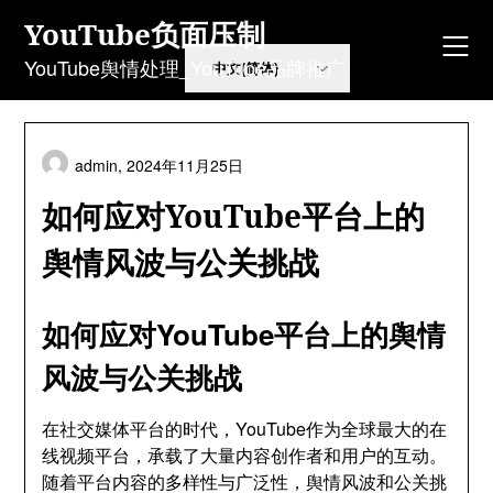
Skip
YouTube负面压制
to
content
YouTube舆情处理_YouTube品牌推广
admin,
2024年11月25日
如何应对YouTube平台上的
舆情风波与公关挑战
如何应对YouTube平台上的舆情
风波与公关挑战
在社交媒体平台的时代，YouTube作为全球最大的在
线视频平台，承载了大量内容创作者和用户的互动。
随着平台内容的多样性与广泛性，舆情风波和公关挑