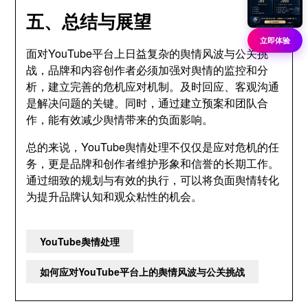
五、总结与展望
立即体验
面对YouTube平台上日益复杂的舆情风波与公关挑
战，品牌和内容创作者必须加强对舆情的监控和分
析，建立完善的危机应对机制。及时回应、客观沟通
是解决问题的关键。同时，通过建立预案和团队合
作，能有效减少舆情带来的负面影响。
总的来说，YouTube舆情处理不仅仅是应对危机的任
务，更是品牌和创作者维护形象和信誉的长期工作。
通过细致的规划与有效的执行，可以将负面舆情转化
为提升品牌认知和观众粘性的机会。
YouTube舆情处理
如何应对YouTube平台上的舆情风波与公关挑战