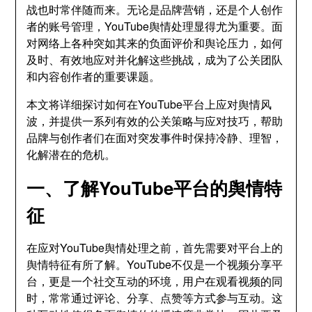
战也时常伴随而来。无论是品牌营销，还是个人创作
者的账号管理，YouTube舆情处理显得尤为重要。面
对网络上各种突如其来的负面评价和舆论压力，如何
及时、有效地应对并化解这些挑战，成为了公关团队
和内容创作者的重要课题。
本文将详细探讨如何在YouTube平台上应对舆情风
波，并提供一系列有效的公关策略与应对技巧，帮助
品牌与创作者们在面对突发事件时保持冷静、理智，
化解潜在的危机。
一、了解YouTube平台的舆情特
征
在应对YouTube舆情处理之前，首先需要对平台上的
舆情特征有所了解。YouTube不仅是一个视频分享平
台，更是一个社交互动的环境，用户在观看视频的同
时，常常通过评论、分享、点赞等方式参与互动。这