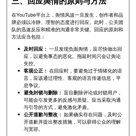
三、回应舆情的原则与方法
在YouTube平台上，舆情风波一旦发生，创作者和品
牌必须以冷静、理智的态度进行回应。此时，公关团
队的迅速反应和精准的沟通非常关键。回应的原则和
方法应当包括：
及时回应：
一旦发现负面舆情，应尽快做出回
应，以避免事态的恶化。拖延时间只会让舆论
失控。
客观公正：
在回应时，要避免过于情绪化的语
言，应该通过理性、客观的语言传递信息，平
息争议。
避免封锁与删除：
盲目删除评论或封锁用户，
可能会引发更多的反感与质疑。应当采取沟通
与引导的方式，避免激化矛盾。
公开道歉与整改：
如果确实存在问题，及时公
开道歉并提出整改措施，可以获得公众的理解
与宽容。