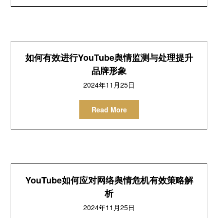
如何有效进行YouTube舆情监测与处理提升
品牌形象
2024年11月25日
Read More
YouTube如何应对网络舆情危机有效策略解
析
2024年11月25日